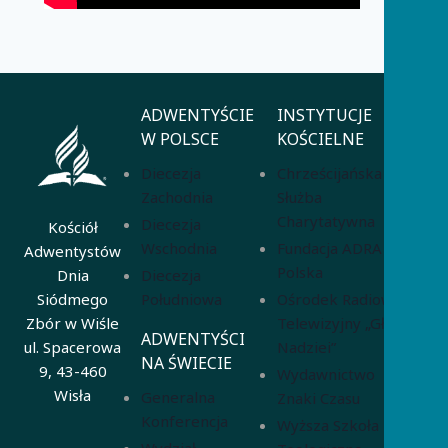
ADWENTYŚCIE
INSTYTUCJE
W POLSCE
KOŚCIELNE
Diecezja
Chrześcijańska
Zachodnia
Służba
Charytatywna
Diecezja
Kościół
Wschodnia
Fundacja ADRA
Adwentystów
Polska
Diecezja
Dnia
Południowa
Ośrodek Radiowo-
Siódmego
Telewizyjny „Głos
Zbór w Wiśle
ADWENTYŚCI
Nadziei”
ul. Spacerowa
NA ŚWIECIE
9, 43-460
Wydawnictwo
Wisła
Generalna
Znaki Czasu
Konferencja
Wyższa Szkoła
Wydział