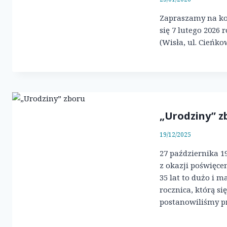
Zapraszamy na ko
się 7 lutego 2026
(Wisła, ul. Cieńko
„Urodziny” z
19/12/2025
27 października 1
z okazji poświęc
35 lat to dużo i m
rocznica, którą si
postanowiliśmy p