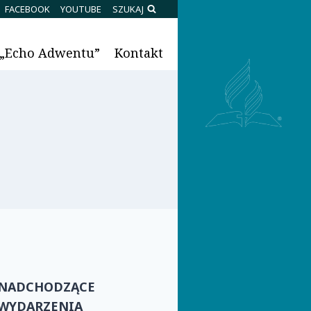
SZUKAJ
FACEBOOK
YOUTUBE
OŚCI
KONTAKT
STRONA GŁÓWNA
 „Echo Adwentu”
Kontakt
NADCHODZĄCE
WYDARZENIA