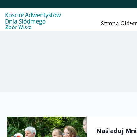
Przejdź
do
treści
Strona Głów
Naśladuj Mni