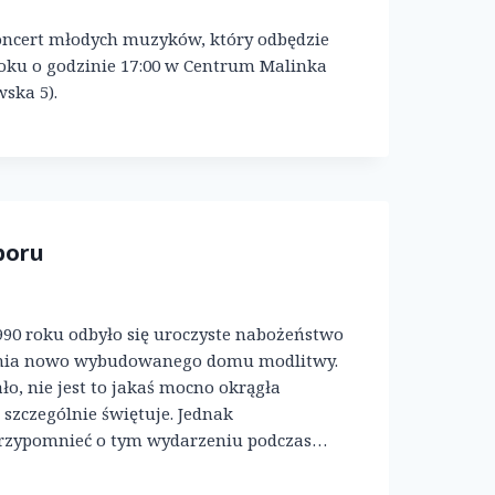
ncert młodych muzyków, który odbędzie
 roku o godzinie 17:00 w Centrum Malinka
wska 5).
boru
990 roku odbyło się uroczyste nabożeństwo
enia nowo wybudowanego domu modlitwy.
ało, nie jest to jakaś mocno okrągła
ę szczególnie świętuje. Jednak
rzypomnieć o tym wydarzeniu podczas…