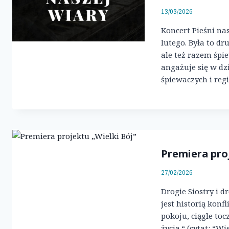
13/03/2026
Koncert Pieśni na
lutego. Była to dr
ale też razem śpi
angażuje się w dz
śpiewaczych i reg
Premiera pro
27/02/2026
Drogie Siostry i d
jest historią konf
pokoju, ciągle toc
życia.“ (cytat: “Wie