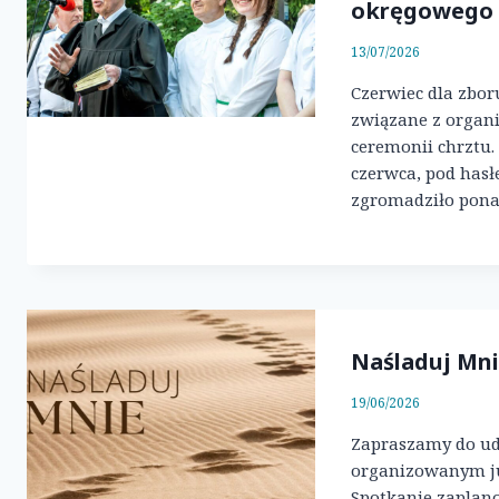
okręgowego
13/07/2026
Czerwiec dla zbor
związane z organ
ceremonii chrztu.
czerwca, pod hasł
zgromadziło pona
Naśladuj Mni
19/06/2026
Zapraszamy do ud
organizowanym ju
Spotkanie zaplano