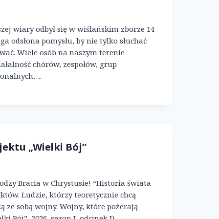
szej wiary odbył się w wiślańskim zborze 14
uga odsłona pomysłu, by nie tylko słuchać
ewać. Wiele osób na naszym terenie
iałalność chórów, zespołów, grup
ionalnych….
jektu „Wielki Bój”
rodzy Bracia w Chrystusie! “Historia świata
liktów. Ludzie, którzy teoretycznie chcą
zą ze sobą wojny. Wojny, które pożerają
lki Bój”, 2026, sezon I, odcinek I).