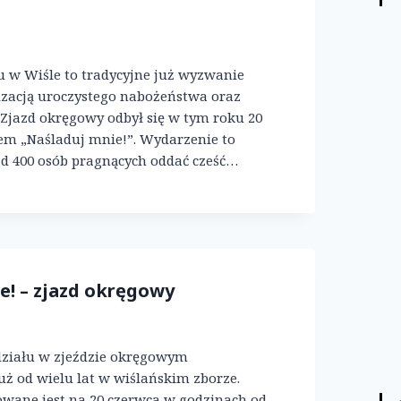
u w Wiśle to tradycyjne już wyzwanie
izacją uroczystego nabożeństwa oraz
 Zjazd okręgowy odbył się w tym roku 20
em „Naśladuj mnie!”. Wydarzenie to
d 400 osób pragnących oddać cześć…
e! – zjazd okręgowy
ziału w zjeździe okręgowym
ż od wielu lat w wiślańskim zborze.
wane jest na 20 czerwca w godzinach od