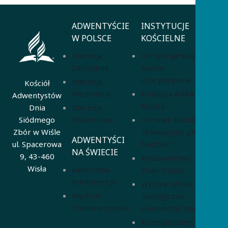
ADWENTYŚCIE
INSTYTUCJE
W POLSCE
KOŚCIELNE
Diecezja
Chrześcijańska
Zachodnia
Służba
Charytatywna
Diecezja
Kościół
Wschodnia
Fundacja ADRA
Adwentystów
Polska
Diecezja
Dnia
Południowa
Ośrodek Radiowo-
Siódmego
Telewizyjny „Głos
Zbór w Wiśle
ADWENTYŚCI
Nadziei”
ul. Spacerowa
NA ŚWIECIE
9, 43-460
Wydawnictwo
Wisła
Generalna
Znaki Czasu
Konferencja
Wyższa Szkoła
Wydział
Teologiczno-
Transeuropejski
Humanistyczna
Korespondencyjna