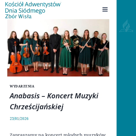
Przejdź
do
treści
WYDARZENIA
Anabasis – Koncert Muzyki
Chrześcijańskiej
23/01/2026
Zapraszamy na koncert młodych muzyków,