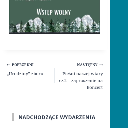
Nawigacja
POPRZEDNI
NASTĘPNY
wpisu
„Urodziny” zboru
Pieśni naszej wiary
cz.2 – zaproszenie na
koncert
NADCHODZĄCE WYDARZENIA