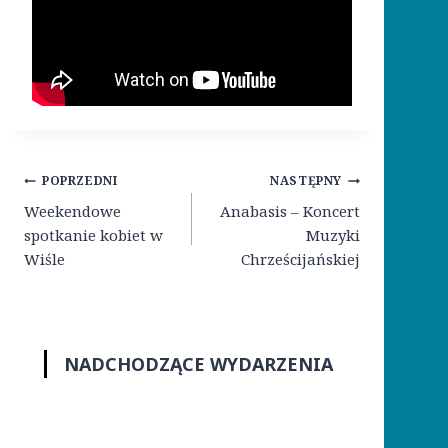
Nawigacja
POPRZEDNI
NASTĘPNY
wpisu
Weekendowe
Anabasis – Koncert
spotkanie kobiet w
Muzyki
Wiśle
Chrześcijańskiej
NADCHODZĄCE WYDARZENIA