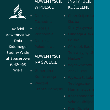
ADWENTYŚCIE
INSTYTUCJE
W POLSCE
KOŚCIELNE
Diecezja
Chrześcijańska
Zachodnia
Służba
Charytatywna
Diecezja
Kościół
Wschodnia
Fundacja ADRA
Adwentystów
Polska
Diecezja
Dnia
Południowa
Ośrodek Radiowo-
Siódmego
Telewizyjny „Głos
Zbór w Wiśle
ADWENTYŚCI
Nadziei”
ul. Spacerowa
NA ŚWIECIE
9, 43-460
Wydawnictwo
Wisła
Generalna
Znaki Czasu
Konferencja
Wyższa Szkoła
Wydział
Teologiczno-
Transeuropejski
Humanistyczna
Korespondencyjna
Szkoła Biblijna
Dom Opieki