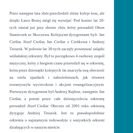
Przez następne lata zbór przechodził różne koleje losu, ale
dzięki Łasce Bożej mógł się rozwijać. Pod koniec lat 20-
tych istniał już przy zborze chór, który prowadził Otton
Stanieczek ze Skoczowa. Kolejnymi dyrygentami byli: Jan
Cieślar, Józef Cieślar, Jan Cieślar z Cieńkowa i Andrzej
Troszok. W połowie lat 30-tych zaczęły powstawać zalążki
wiślańskiej orkiestry. Był to początkowo 4 osobowy zespół
muzyczny, który z biegiem czasu przerodził się w orkiestrę,
która przez dziesiątki kolejnych lat znaczyła swą obecność
na wielu zjazdach i nabożeństwach, jak również
towarzyszyła wycieczkom i akcjom ewangelizacyjnym.
Pierwszym dyrygentem był Andrzej Kajfosz, następnie Jan
Cieślar, a potem przez całe dziesięciolecia orkiestrę
prowadził Józef Cieślar. Obecnie od 2001 roku orkiestrą
dyryguje Andrzej Troszok. Jest to prawdopodobnie
orkiestra o najstarszym rodowodzie z wszystkich orkiestr
działających w naszym mieście.