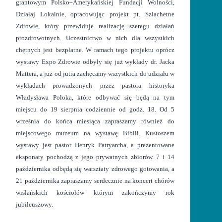
grantowym Polsko–Amerykańskiej Fundacji Wolności,
Działaj Lokalnie, opracowując projekt pt. Szlachetne
Zdrowie, który przewiduje realizację szeregu działań
prozdrowotnych. Uczestnictwo w nich dla wszystkich
chętnych jest bezpłatne. W ramach tego projektu oprócz
wystawy Expo Zdrowie odbyły się już wykłady dr. Jacka
Mattera, a już od jutra zachęcamy wszystkich do udziału w
wykładach prowadzonych przez pastora historyka
Władysława Poloka, które odbywać się będą na tym
miejscu do 19 sierpnia codziennie od godz. 18. Od 5
września do końca miesiąca zapraszamy również do
miejscowego muzeum na wystawę Biblii. Kustoszem
wystawy jest pastor Henryk Patryarcha, a prezentowane
eksponaty pochodzą z jego prywatnych zbiorów. 7 i 14
października odbędą się warsztaty zdrowego gotowania, a
21 października zapraszamy serdecznie na koncert chórów
wiślańskich kościołów którym zakończymy rok
jubileuszowy.