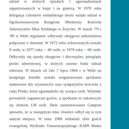
udział w różnych zjazdach i zgromadzeniach
organizowanych w kraju i za granicą. W 1970 roku
delegacja członków wiślańskiego zboru wzięła udział w
Ogólnoświatowym Kongresie Młodzieży Kościoła
Adwentystów Dnia Siódmego w Zurychu. W latach ‘70 i
‘80 w Wiśle regularnie odbywały okręgowe nabożeństwa
połączone z chrztami. W 1972 roku ochrzczonych zostało
9 osób, w 1977 roku – 40 osób, w 1979 roku – 68 osób.
Odbywały się zjazdy okręgowe i diecezjalne, przeglądy
pieśni adwentowej, w których zawsze brała udział
orkiestra. W dniach od 2do 7 lipca 1984 r. w Wiśle na
kempingu Jonidło zostało zorganizowane spotkanie
namiotowe dla wyznawców oraz sympatyków kościoła z
całej Polski, które zgromadziło ok. tysiąca osób. Wykłady
prowadzili zagraniczni goście, a spotkanie to zakończyło
się chrztem 138 osób. Duże zainteresowanie Campem
sprawiło, że w następnym roku również odbył się w tym
samym miejscu. W roku 1986 wiślański zbór gościł
ewangelistę Wydziału Transeuropejskiego KADS Marka