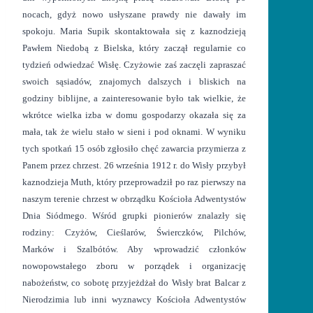
nocach, gdyż nowo usłyszane prawdy nie dawały im
spokoju. Maria Supik skontaktowała się z kaznodzieją
Pawłem Niedobą z Bielska, który zaczął regularnie co
tydzień odwiedzać Wisłę. Czyżowie zaś zaczęli zapraszać
swoich sąsiadów, znajomych dalszych i bliskich na
godziny biblijne, a zainteresowanie było tak wielkie, że
wkrótce wielka izba w domu gospodarzy okazała się za
mała, tak że wielu stało w sieni i pod oknami. W wyniku
tych spotkań 15 osób zgłosiło chęć zawarcia przymierza z
Panem przez chrzest. 26 września 1912 r. do Wisły przybył
kaznodzieja Muth, który przeprowadził po raz pierwszy na
naszym terenie chrzest w obrządku Kościoła Adwentystów
Dnia Siódmego. Wśród grupki pionierów znalazły się
rodziny: Czyżów, Cieślarów, Świerczków, Pilchów,
Marków i Szalbótów. Aby wprowadzić członków
nowopowstałego zboru w porządek i organizację
nabożeństw, co sobotę przyjeżdżał do Wisły brat Balcar z
Nierodzimia lub inni wyznawcy Kościoła Adwentystów