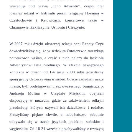
występuje pod nazwą „Echo Adwentu”. Zespół brał
również udział w festiwalu pieśni religijnej Hosanna w
Częstochowie i Katowicach, koncertował także w
Chrzanowie, Zakliczynie, Ustroniu i Cieszynie.
W 2007 roku dzięki obszernej relacji pani Renaty Czyż
dowiedzieliśmy się, że w serbskim Ostoiczewie mieszkają
potomkowie wiślan, a część z nich należy do kościoła
Adwentystów Dnia Siódmego. W efekcie nawiązanego
kontaktu w dniach od 1-4 maja 2008 roku gościliśmy
sporą grupę Ostoiczewian u siebie. Goście zwiedzili nasze
miasto, byli podejmowani przez ówczesnego burmistrza p.
Andrzeja Molina w Urzędzie Miejskim, obejrzeli
ekspozycję w muzeum, gdzie ze zdziwieniem odkryli
przedmioty, których używali ich dziadkowie i rodzice.
Przeżyliśmy piękne chwile, a nabożeństwo sobotnie
odbywało się w trzech językach, polskim, serbskim i
węgierskim. Od 18-21 września przebywaliśmy z rewizytą