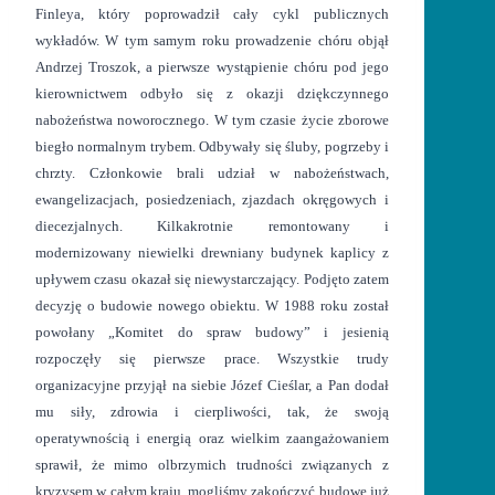
Finleya, który poprowadził cały cykl publicznych
wykładów. W tym samym roku prowadzenie chóru objął
Andrzej Troszok, a pierwsze wystąpienie chóru pod jego
kierownictwem odbyło się z okazji dziękczynnego
nabożeństwa noworocznego. W tym czasie życie zborowe
biegło normalnym trybem. Odbywały się śluby, pogrzeby i
chrzty. Członkowie brali udział w nabożeństwach,
ewangelizacjach, posiedzeniach, zjazdach okręgowych i
diecezjalnych. Kilkakrotnie remontowany i
modernizowany niewielki drewniany budynek kaplicy z
upływem czasu okazał się niewystarczający. Podjęto zatem
decyzję o budowie nowego obiektu. W 1988 roku został
powołany „Komitet do spraw budowy” i jesienią
rozpoczęły się pierwsze prace. Wszystkie trudy
organizacyjne przyjął na siebie Józef Cieślar, a Pan dodał
mu siły, zdrowia i cierpliwości, tak, że swoją
operatywnością i energią oraz wielkim zaangażowaniem
sprawił, że mimo olbrzymich trudności związanych z
kryzysem w całym kraju, mogliśmy zakończyć budowę już