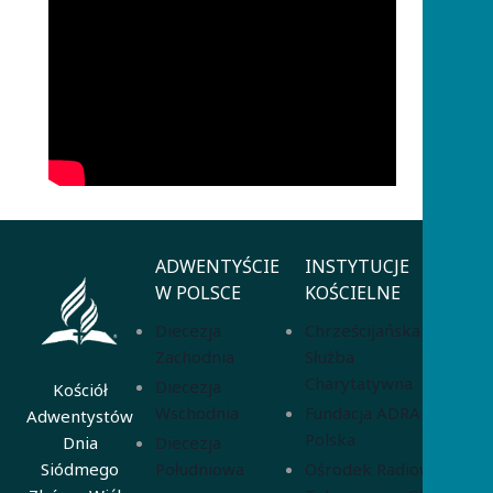
ADWENTYŚCIE
INSTYTUCJE
W POLSCE
KOŚCIELNE
Diecezja
Chrześcijańska
Zachodnia
Służba
Charytatywna
Diecezja
Kościół
Wschodnia
Fundacja ADRA
Adwentystów
Polska
Diecezja
Dnia
Południowa
Ośrodek Radiowo-
Siódmego