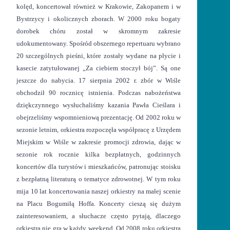
kolęd, koncertował również w Krakowie, Zakopanem i w
Bystrzycy i okolicznych zborach. W 2000 roku bogaty
dorobek chóru został w skromnym zakresie
udokumentowany. Spośród obszernego repertuaru wybrano
20 szczególnych pieśni, które zostały wydane na płycie i
kasecie zatytułowanej „Za ciebiem stoczył bój”. Są one
jeszcze do nabycia. 17 sierpnia 2002 r. zbór w Wiśle
obchodził 90 rocznicę istnienia. Podczas nabożeństwa
dziękczynnego wysłuchaliśmy kazania Pawła Cieślara i
obejrzeliśmy wspomnieniową prezentację. Od 2002 roku w
sezonie letnim, orkiestra rozpoczęła współpracę z Urzędem
Miejskim w Wiśle w zakresie promocji zdrowia, dając w
sezonie rok rocznie kilka bezpłatnych, godzinnych
koncertów dla turystów i mieszkańców, patronując stoisku
z bezpłatną literaturą o tematyce zdrowotnej. W tym roku
mija 10 lat koncertowania naszej orkiestry na małej scenie
na Placu Bogumiłą Hoffa. Koncerty cieszą się dużym
zainteresowaniem, a słuchacze często pytają, dlaczego
orkiestra nie gra w każdy weekend. Od 2008 roku orkiestra