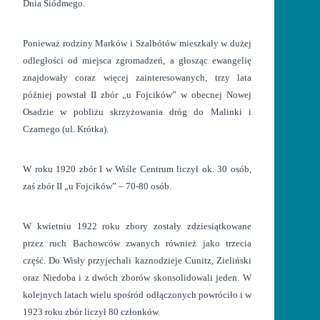
Dnia Siódmego.
Ponieważ rodziny Marków i Szalbótów mieszkały w dużej
odległości od miejsca zgromadzeń, a głosząc ewangelię
znajdowały coraz więcej zainteresowanych, trzy lata
później powstał II zbór „u Fojcików” w obecnej Nowej
Osadzie w pobliżu skrzyżowania dróg do Malinki i
Czarnego (ul. Krótka).
W roku 1920 zbór I w Wiśle Centrum liczył ok. 30 osób,
zaś zbór II „u Fojcików” – 70-80 osób.
W kwietniu 1922 roku zbory zostały zdziesiątkowane
przez ruch Bachowców zwanych również jako trzecia
część. Do Wisły przyjechali kaznodzieje Cunitz, Zieliński
oraz Niedoba i z dwóch zborów skonsolidowali jeden. W
kolejnych latach wielu spośród odłączonych powróciło i w
1923 roku zbór liczył 80 członków.