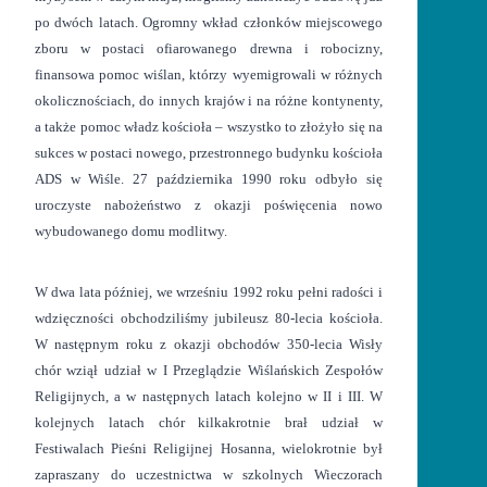
po dwóch latach. Ogromny wkład członków miejscowego
zboru w postaci ofiarowanego drewna i robocizny,
finansowa pomoc wiślan, którzy wyemigrowali w różnych
okolicznościach, do innych krajów i na różne kontynenty,
a także pomoc władz kościoła – wszystko to złożyło się na
sukces w postaci nowego, przestronnego budynku kościoła
ADS w Wiśle. 27 października 1990 roku odbyło się
uroczyste nabożeństwo z okazji poświęcenia nowo
wybudowanego domu modlitwy.
W dwa lata później, we wrześniu 1992 roku pełni radości i
wdzięczności obchodziliśmy jubileusz 80-lecia kościoła.
W następnym roku z okazji obchodów 350-lecia Wisły
chór wziął udział w I Przeglądzie Wiślańskich Zespołów
Religijnych, a w następnych latach kolejno w II i III. W
kolejnych latach chór kilkakrotnie brał udział w
Festiwalach Pieśni Religijnej Hosanna, wielokrotnie był
zapraszany do uczestnictwa w szkolnych Wieczorach