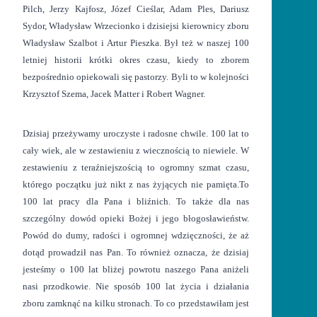
Pilch, Jerzy Kajfosz, Józef Cieślar, Adam Ples, Dariusz
Sydor, Władysław Wrzecionko i dzisiejsi kierownicy zboru
Władysław Szalbot i Artur Pieszka. Był też w naszej 100
letniej historii krótki okres czasu, kiedy to zborem
bezpośrednio opiekowali się pastorzy. Byli to w kolejności
Krzysztof Szema, Jacek Matter i Robert Wagner.
Dzisiaj przeżywamy uroczyste i radosne chwile. 100 lat to
cały wiek, ale w zestawieniu z wiecznością to niewiele. W
zestawieniu z teraźniejszością to ogromny szmat czasu,
którego początku już nikt z nas żyjących nie pamięta.To
100 lat pracy dla Pana i bliźnich. To także dla nas
szczególny dowód opieki Bożej i jego błogosławieństw.
Powód do dumy, radości i ogromnej wdzięczności, że aż
dotąd prowadził nas Pan. To również oznacza, że dzisiaj
jesteśmy o 100 lat bliżej powrotu naszego Pana aniżeli
nasi przodkowie. Nie sposób 100 lat życia i działania
zboru zamknąć na kilku stronach. To co przedstawiłam jest