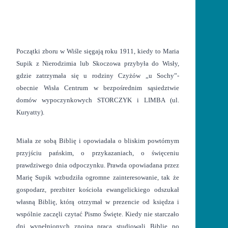
Początki zboru w Wiśle sięgają roku 1911, kiedy to Maria
Supik z Nierodzimia lub Skoczowa przybyła do Wisły,
gdzie zatrzymała się u rodziny Czyżów „u Sochy”-
obecnie Wisła Centrum w bezpośrednim sąsiedztwie
domów wypoczynkowych STORCZYK i LIMBA (ul.
Kuryatty).
Miała ze sobą Biblię i opowiadała o bliskim powtórnym
przyjściu pańskim, o przykazaniach, o święceniu
prawdziwego dnia odpoczynku. Prawda opowiadana przez
Marię Supik wzbudziła ogromne zainteresowanie, tak że
gospodarz, prezbiter kościoła ewangelickiego odszukał
własną Biblię, którą otrzymał w prezencie od księdza i
wspólnie zaczęli czytać Pismo Święte. Kiedy nie starczało
dni wypełnionych znojną pracą studiowali Biblię po