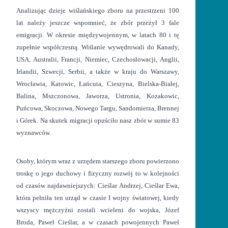
Analizując dzieje wiślańskiego zboru na przestrzeni 100
lat należy jeszcze wspomnieć, że zbór przeżył 3 fale
emigracji. W okresie międzywojennym, w latach 80 i tę
zupełnie współczesną. Wiślanie wywędrowali do Kanady,
USA, Australii, Francji, Niemiec, Czechosłowacji, Anglii,
Irlandii, Szwecji, Serbii, a także w kraju do Warszawy,
Wrocławia, Katowic, Łańcuta, Cieszyna, Bielska-Białej,
Balina, Mszczonowa, Jaworza, Ustronia, Kozakowic,
Puńcowa, Skoczowa, Nowego Targu, Sandomierza, Brennej
i Górek. Na skutek migracji opuściło nasz zbór w sumie 83
wyznawców.
Osoby, którym wraz z urzędem starszego zboru powierzono
troskę o jego duchowy i fizyczny rozwój to w kolejności
od czasów najdawniejszych: Cieślar Andrzej, Cieślar Ewa,
która pełniła ten urząd w czasie I wojny światowej, kiedy
wszyscy mężczyźni zostali wcieleni do wojska, Józef
Broda, Paweł Cieślar, a w czasach powojennych Paweł