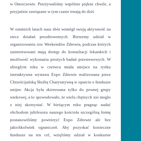
w Ostoiczewie. Przeżywaliśmy wspólnie piękne chwile, a
przyjaźnie zawiązane w tym czasie trwają do dziś.
W ostatnich latach nasz zbór wzmógł swoją aktywność na
rzecz działań prozdrowotnych. Bierzemy udział w
organizowaniu tzw. Weekendów Zdrowia, podczas których
zainteresowani mają dostęp do konsultacji lekarskich i
możliwość wykonania prostych badań przesiewowych. W
ubiegłym roku w czerwcu miała miejsce na rynku
interaktywna wystawa Expo Zdrowie realizowana przez
Chrześcijańską Służbę Charytatywną w oparciu o fundusze
unijne. Akcja była skierowana tylko do pewnej grupy
wiekowej, a to spowodowało, że wielu chętnych nie mogło
z niej skorzystać. W bieżącym roku pragnąc nadać
obchodom jubileuszu naszego kościoła szczególną formę
postanowiliśmy powtórzyć Expo Zdrowie ale bez
jakichkolwiek ograniczeń. Aby pozyskać konieczne
fundusze na ten cel, wzięliśmy udział w konkursie